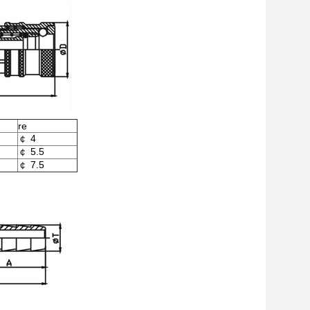
re
￠ 4
￠ 5.5
￠ 7.5