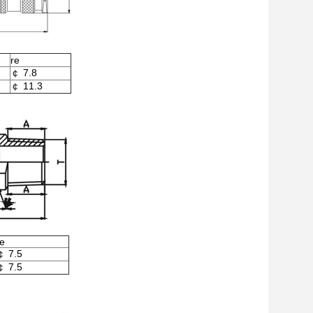
re
￠ 7.8
￠ 11.3
re
￠ 7.5
￠ 7.5