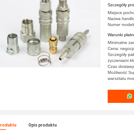
Szczegóły pr
Miejsce pocho
Nazwa handl
Numer model
Warunki płatno
Minimalne za
Cena: negocj
Szczegóły pak
życzeniami kl
Czas dostawy:
Możliwość Sup
warsztatu mo
produktu
Opis produktu