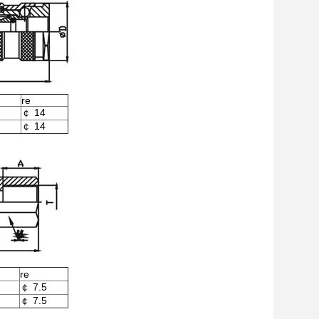
re
￠ 14
￠ 14
re
￠ 7.5
￠ 7.5