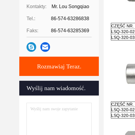
Kontakty:
Mr. Lou Songqiao
Tel.:
86-574-63286838
CZĘŚĆ NR.
Faks:
86-574-63285369
LSQ-320-0
LSQ-320-0
Rozmawiaj Teraz.
Wyślij nam wiadomość.
CZĘŚĆ NR.
LSQ-320-0
LSQ-320-0