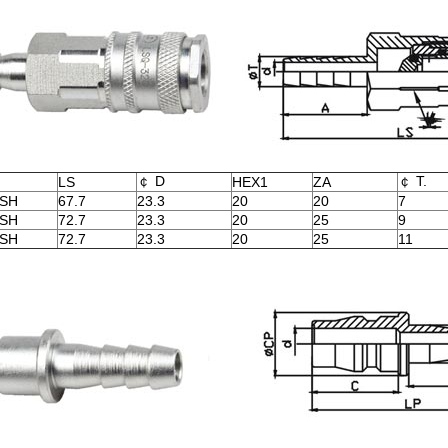
￠ D
￠ T.
LS
HEX1
ZA
1SH
67.7
23.3
20
20
7
2SH
72.7
23.3
20
25
9
3SH
72.7
23.3
20
25
11