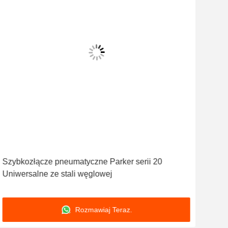
Szybkozłącze pneumatyczne Parker serii 20
Wie
Uniwersalne ze stali węglowej
pne
Rozmawiaj Teraz.