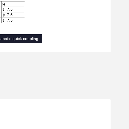
re
￠ 7.5
￠ 7.5
￠ 7.5
matic quick coupling