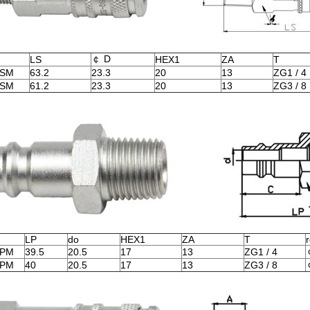
￠ D
LS
HEX1
ZA
T
2SM
63.2
23.3
20
13
ZG1 / 4
3SM
61.2
23.3
20
13
ZG3 / 8
LP
do
HEX1
ZA
T
2PM
39.5
20.5
17
13
ZG1 / 4
3PM
40
20.5
17
13
ZG3 / 8