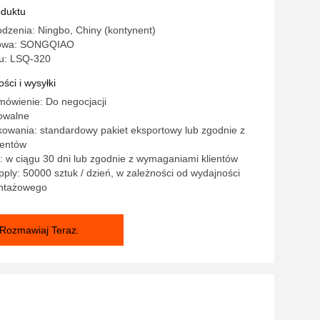
oduktu
dzenia: Ningbo, Chiny (kontynent)
owa: SONGQIAO
u: LSQ-320
ści i wysyłki
mówienie: Do negocjacji
owalne
owania: standardowy pakiet eksportowy lub zgodnie z
ientów
 w ciągu 30 dni lub zgodnie z wymaganiami klientów
ply: 50000 sztuk / dzień, w zależności od wydajności
ntażowego
Rozmawiaj Teraz.