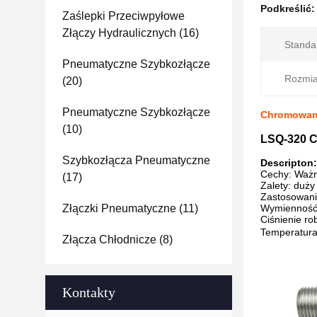
Podkreślić
Zaślepki Przeciwpyłowe
Złączy Hydraulicznych
(16)
Standa
Pneumatyczne Szybkozłącze
Rozmia
(20)
Pneumatyczne Szybkozłącze
Chromowane
(10)
LSQ-320 C
Szybkozłącza Pneumatyczne
Descripton:
Cechy: Ważn
(17)
Zalety: duż
Zastosowani
Złączki Pneumatyczne
(11)
Wymienność:
Ciśnienie r
Temperatura
Złącza Chłodnicze
(8)
Kontakty