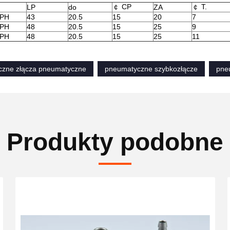
￠ CP
￠ T.
LP
do
ZA
1PH
43
20.5
15
20
7
2PH
48
20.5
15
25
9
3PH
48
20.5
15
25
11
zne złącza pneumatyczne
pneumatyczne szybkozłącze
pneu
Produkty podobne