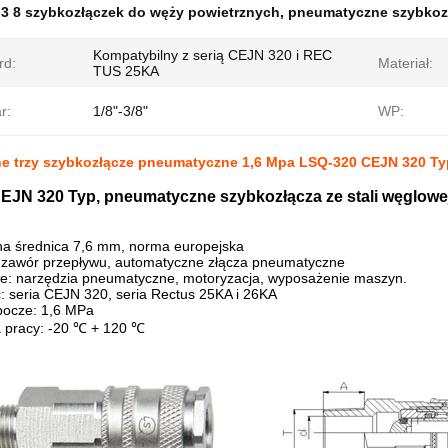
:
3 8 szybkozłączek do węży powietrznych
,
pneumatyczne szybkoz
Kompatybilny z serią CEJN 320 i REC
rd:
Materiał:
TUS 25KA
r:
1/8"-3/8"
WP:
 trzy szybkozłącze pneumatyczne 1,6 Mpa LSQ-320 CEJN 320 Ty
EJN 320 Typ, pneumatyczne szybkozłącza ze stali węglowe
a średnica 7,6 mm, norma europejska
y zawór przepływu, automatyczne złącza pneumatyczne
e: narzędzia pneumatyczne, motoryzacja, wyposażenie maszyn.
 seria CEJN 320, seria Rectus 25KA i 26KA
obocze: 1,6 MPa
 pracy: -20 ℃ + 120 ℃