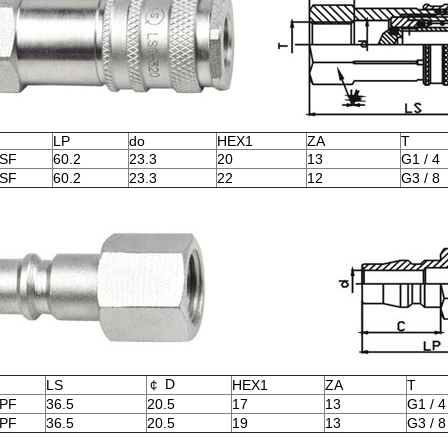
LP
do
HEX1
ZA
T
2SF
60.2
23.3
20
13
G1 / 4
3SF
60.2
23.3
22
12
G3 / 8
￠ D
LS
HEX1
ZA
T
2PF
36.5
20.5
17
13
G1 / 4
3PF
36.5
20.5
19
13
G3 / 8