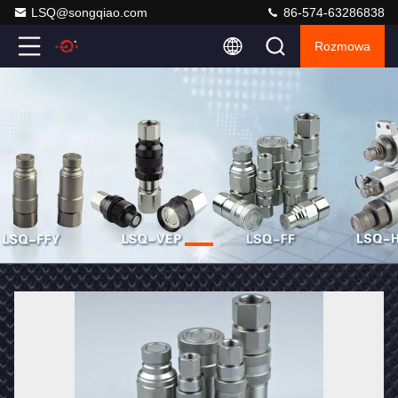
LSQ@songqiao.com
86-574-63286838
Rozmowa