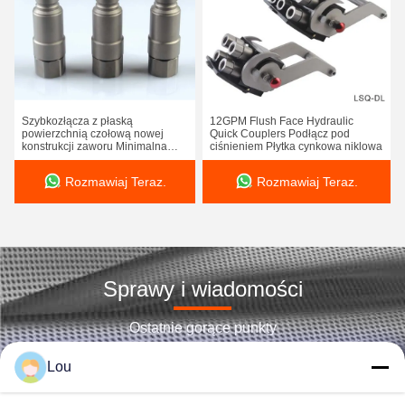
Szybkozłącza z płaską
12GPM Flush Face Hydraulic
powierzchnią czołową nowej
Quick Couplers Podłącz pod
konstrukcji zaworu Minimalna
ciśnieniem Płytka cynkowa niklowa
utrata płynu
Rozmawiaj Teraz.
Rozmawiaj Teraz.
Sprawy i wiadomości
Ostatnie gorące punkty
Lou