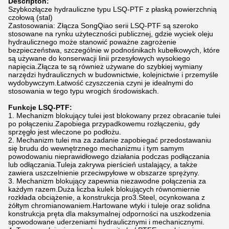
Descripton:
Szybkozłącze hydrauliczne typu LSQ-PTF z płaską powierzchnią
czołową (stal)
Zastosowania: Złącza SongQiao serii LSQ-PTF są szeroko
stosowane na rynku użyteczności publicznej, gdzie wyciek oleju
hydraulicznego może stanowić poważne zagrożenie
bezpieczeństwa, szczególnie w podnośnikach kubełkowych, które
są używane do konserwacji linii przesyłowych wysokiego
napięcia.Złącza te są również używane do szybkiej wymiany
narzędzi hydraulicznych w budownictwie, kolejnictwie i przemyśle
wydobywczym.Łatwość czyszczenia czyni je idealnymi do
stosowania w tego typu wrogich środowiskach.
Funkcje LSQ-PTF:
1. Mechanizm blokujący tulei jest blokowany przez obracanie tulei
po połączeniu.Zapobiega przypadkowemu rozłączeniu, gdy
sprzęgło jest wleczone po podłożu.
2. Mechanizm tulei ma za zadanie zapobiegać przedostawaniu
się brudu do wewnętrznego mechanizmu i tym samym
powodowaniu nieprawidłowego działania podczas podłączania
lub odłączania.Tuleja zakrywa pierścień ustalający, a także
zawiera uszczelnienie przeciwpyłowe w obszarze sprężyny.
3. Mechanizm blokujący zapewnia niezawodne połączenia za
każdym razem.Duża liczba kulek blokujących równomiernie
rozkłada obciążenie, a konstrukcja pro3.Steel, ocynkowana z
żółtym chromianowaniem.Hartowane wtyki i tuleje oraz solidna
konstrukcja pręta dla maksymalnej odporności na uszkodzenia
spowodowane uderzeniami hydraulicznymi i mechanicznymi.