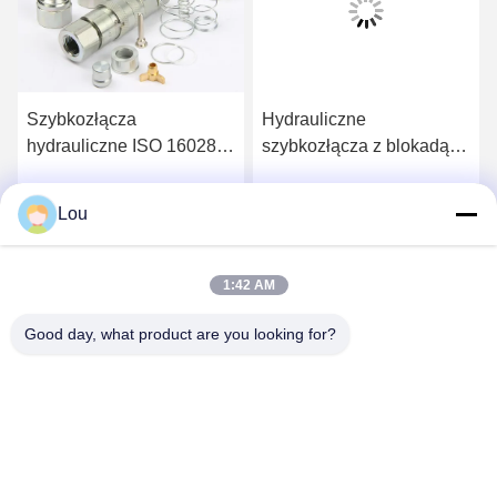
Szybkozłącza
Hydrauliczne
hydrauliczne ISO 16028 z
szybkozłącza z blokadą
płaską powierzchnią
gwintu czołowego LSQ-
czołową, Szybkozłącza z
VEP Czarne cynkowane
Lou
Rozmawiaj Teraz.
Rozmawiaj Teraz.
płaską powierzchnią LSQ-
niklowane
FFY
1:42 AM
Good day, what product are you looking for?
Zhejiang Songqiao Pneumatic And Hydraulic
CO., LTD.
LSQ@songqiao.com