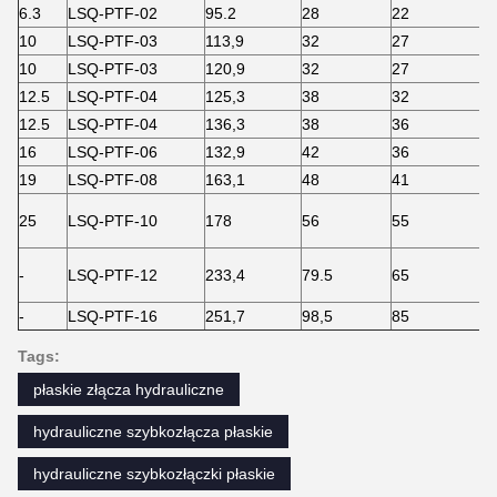
6.3
LSQ-PTF-02
95.2
28
22
10
LSQ-PTF-03
113,9
32
27
10
LSQ-PTF-03
120,9
32
27
12.5
LSQ-PTF-04
125,3
38
32
12.5
LSQ-PTF-04
136,3
38
36
16
LSQ-PTF-06
132,9
42
36
19
LSQ-PTF-08
163,1
48
41
25
LSQ-PTF-10
178
56
55
-
LSQ-PTF-12
233,4
79.5
65
-
LSQ-PTF-16
251,7
98,5
85
Tags:
płaskie złącza hydrauliczne
hydrauliczne szybkozłącza płaskie
hydrauliczne szybkozłączki płaskie