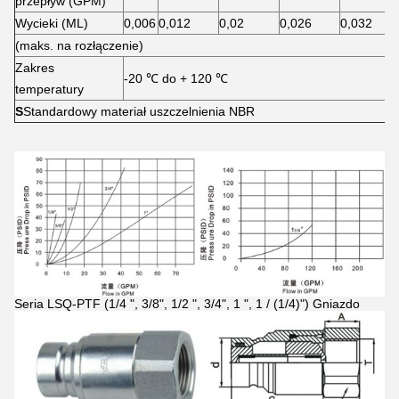
przepływ (GPM)
Wycieki (ML)
0,006
0,012
0,02
0,026
0,032
(maks. na rozłączenie)
Zakres
-20 ℃ do + 120 ℃
temperatury
S
Standardowy materiał uszczelnienia NBR
Seria LSQ-PTF (1/4 ", 3/8", 1/2 ", 3/4", 1 ", 1 / (1/4)") Gniazdo