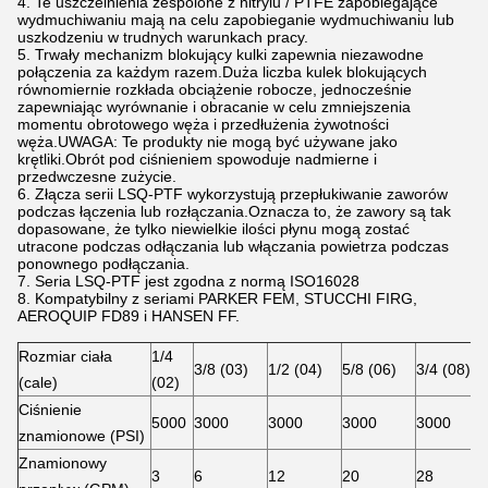
4. Te uszczelnienia zespolone z nitrylu / PTFE zapobiegające
wydmuchiwaniu mają na celu zapobieganie wydmuchiwaniu lub
uszkodzeniu w trudnych warunkach pracy.
5. Trwały mechanizm blokujący kulki zapewnia niezawodne
połączenia za każdym razem.Duża liczba kulek blokujących
równomiernie rozkłada obciążenie robocze, jednocześnie
zapewniając wyrównanie i obracanie w celu zmniejszenia
momentu obrotowego węża i przedłużenia żywotności
węża.UWAGA: Te produkty nie mogą być używane jako
krętliki.Obrót pod ciśnieniem spowoduje nadmierne i
przedwczesne zużycie.
6. Złącza serii LSQ-PTF wykorzystują przepłukiwanie zaworów
podczas łączenia lub rozłączania.Oznacza to, że zawory są tak
dopasowane, że tylko niewielkie ilości płynu mogą zostać
utracone podczas odłączania lub włączania powietrza podczas
ponownego podłączania.
7. Seria LSQ-PTF jest zgodna z normą ISO16028
8. Kompatybilny z seriami PARKER FEM, STUCCHI FIRG,
AEROQUIP FD89 i HANSEN FF.
Rozmiar ciała
1/4
3/8 (03)
1/2 (04)
5/8 (06)
3/4 (08)
(cale)
(02)
Ciśnienie
5000
3000
3000
3000
3000
znamionowe (PSI)
Znamionowy
3
6
12
20
28