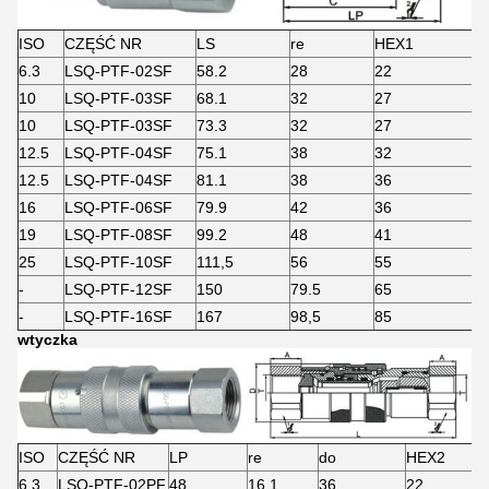
ISO
CZĘŚĆ NR
LS
re
HEX1
Z
6.3
LSQ-PTF-02SF
58.2
28
22
1
10
LSQ-PTF-03SF
68.1
32
27
1
10
LSQ-PTF-03SF
73.3
32
27
1
12.5
LSQ-PTF-04SF
75.1
38
32
1
12.5
LSQ-PTF-04SF
81.1
38
36
2
16
LSQ-PTF-06SF
79.9
42
36
2
19
LSQ-PTF-08SF
99.2
48
41
2
25
LSQ-PTF-10SF
111,5
56
55
2
-
LSQ-PTF-12SF
150
79.5
65
3
-
LSQ-PTF-16SF
167
98,5
85
3
wtyczka
ISO
CZĘŚĆ NR
LP
re
do
HEX2
6.3
LSQ-PTF-02PF
48
16.1
36
22