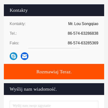
Kontakty
Kontakty:
Mr. Lou Songqiao
Tel.:
86-574-63286838
Faks:
86-574-63285369
Rozmawiaj Teraz.
Wyślij nam wiadomość.