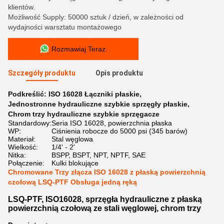
klientów.
Możliwość Supply: 50000 sztuk / dzień, w zależności od
wydajności warsztatu montażowego
Rozmawiaj Teraz.
Szczegóły produktu
Opis produktu
Podkreślić:
ISO 16028 Łączniki płaskie
,
Jednostronne hydrauliczne szybkie sprzęgły płaskie
,
Chrom trzy hydrauliczne szybkie sprzęgacze
Standardowy:
Seria ISO 16028, powierzchnia płaska
WP:
Ciśnienia robocze do 5000 psi (345 barów)
Materiał:
Stal węglowa
Wielkość:
1/4' - 2'
Nitka:
BSPP, BSPT, NPT, NPTF, SAE
Połączenie:
Kulki blokujące
Chromowane Trzy złącza ISO 16028 z płaską powierzchnią
czołową LSQ-PTF Obsługa jedną ręką
LSQ-PTF, ISO16028, sprzęgła hydrauliczne z płaską
powierzchnią czołową ze stali węglowej, chrom trzy