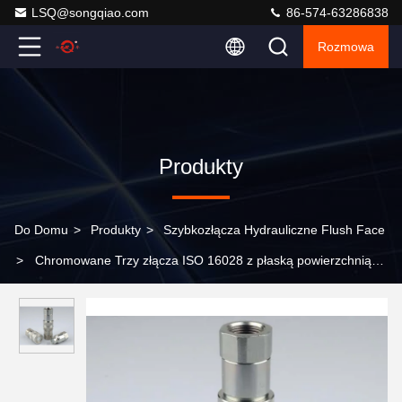
LSQ@songqiao.com
86-574-63286838
Rozmowa
Produkty
Do Domu
>
Produkty
>
Szybkozłącza Hydrauliczne Flush Face
>
Chromowane Trzy złącza ISO 16028 z płaską powierzchnią
czołową LSQ-PTF Obsługa jedną ręką