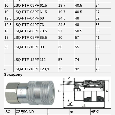
10
LSQ-PTF-03PF
61.5
19.7
40.5
24
10
LSQ-PTF-03PF
61.5
19.7
40.5
27
12.5
LSQ-PTF-04PF
68
24.5
48
32
12.5
LSQ-PTF-04PF
73
24.5
48
36
16
LSQ-PTF-06PF
70.5
27
50.5
36
19
LSQ-PTF-08PF
85.5
30
57
41
25
LSQ-PTF-10PF
90
36
55
55
-
LSQ-PTF-12PF
112
57
74
65
-
LSQ-PTF-16PF
123,9
73
92
75
Sprzężony
ISO
CZĘŚĆ NR
L
re
HEX1